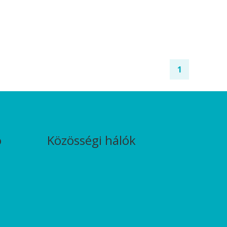
1
ó
Közösségi hálók