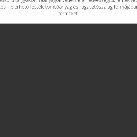
leskörű tárgyakon: faanyagok védelme a nedvességtől, fémek vé
ítés – elérhető festék, tömítőanyag és ragasztószalag formájába
terméket.