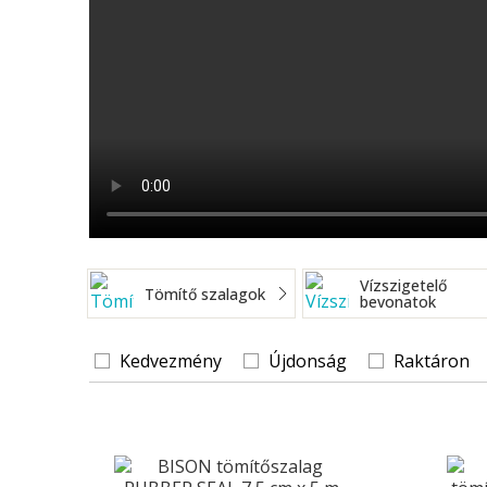
Vízszigetelő
Tömítő szalagok
bevonatok
Kedvezmény
Újdonság
Raktáron