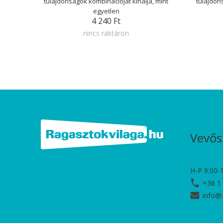
tulajdonságok kombinációját kínálja, mint
tulajdon
egyetlen
4 240 Ft
nincs raktáron
Vevős
H-P 9:00-
+36 1
info@