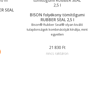
ER SEAL
BISON folyékony tömítőgumi
RUBBER SEAL 2,5 l
Bison® Rubber Seal® olyan kiváló
tulajdonságok kombinációját kínálja, mint
egyetlen
21 830 Ft
nincs raktáron