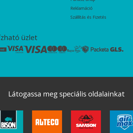
Reklamáció
Szállítás és Fizetés
zható üzlet
Látogassa meg speciális oldalainkat