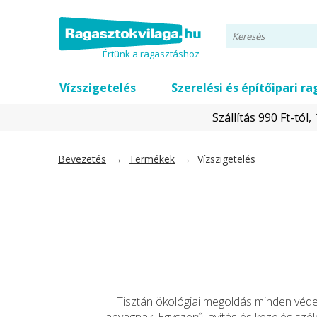
Értünk a ragasztáshoz
Vízszigetelés
Szerelési és építőipari r
Szállítás 990 Ft-tól
Bevezetés
→
Termékek
→
Vízszigetelés
Tisztán ökológiai megoldás minden védel