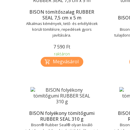
BISON tömítőszalag RUBBER
SEAL 7,5 cm x 5 m
BISO
Alkalmas kémények, tető- és erkélylécek
körüli tömítésre, repedések gyors
Bison
javítására.
tulajdon
7 590 Ft
raktáron
BISON folyékony tömítőgumi
BISO
RUBBER SEAL 310 g
Bison® Rubber Seal® olyan kiváló
Bison