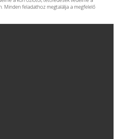
delme a korróziótól, tetőfedések védelme a
n. Minden feladathoz megtalálja a megfelelő