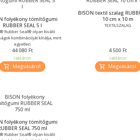
BISON textil szalag RUBB
N folyékony tömítőgumi
10 cm x 10 m
RUBBER SEAL 5 l
TEXTILSZALAG
® Rubber Seal® olyan kiváló
ságok kombinációját kínálja, mint
egyetlen
44 080 Ft
4 500 Ft
raktáron
raktáron
N folyékony tömítőgumi
RUBBER SEAL 750 ml
® Rubber Seal® olyan kiváló