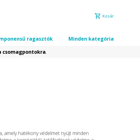
Kosár
mponensű ragasztók
Minden kategória
 a csomagpontokra
.
ia, amely hatékony védelmet nyújt minden