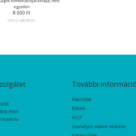
ságok kombinációját kínálja, mint
egyetlen
8 000 Ft
nincs raktáron
zolgálat
További informáci
Kapcsolat
16:00
Rólunk
 808 9569
ÁSZF
z-trade.hu
Személyes adatok védelme
Panasz űrlap