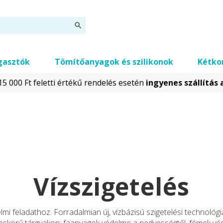
agasztók
Tömítőanyagok és szilikonok
Kétko
, 15 000 Ft feletti értékű rendelés esetén
ingyenes szállítás
Vízszigetelés
mi feladathoz. Forradalmian új, vízbázisú szigetelési technológ