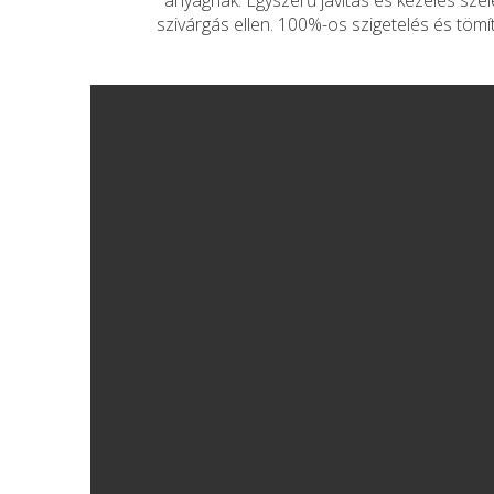
anyagnak. Egyszerű javítás és kezelés szé
szivárgás ellen. 100%-os szigetelés és töm