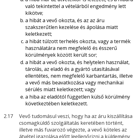
való tekintettel a vételárból engedmény lett
kikötve;
a hibát a vevő okozta, és az az áru
szakszerűtlen kezelése és ápolása miatt
keletkezett;
a hibát túlzott terhelés okozta, vagy a termék
használatára nem megfelelő és ésszerű
körülmények között került sor;
a hibát a vevő okozta, és helytelen használat,
tárolás, az eladó és a gyártó utasításával
ellentétes, nem megfelelő karbantartás, illetve
a vevő más beavatkozása vagy mechanikai
sérülés miatt keletkezett; vagy
a hiba az eladótól független külső körülmény
következtében keletkezett.
2.17
Vevő tudomásul veszi, hogy ha az áru kiszállítása
csomagküldő szolgáltatás keretében történt,
illetve más fuvarozó végezte, a vevő köteles az
átvétel igazolása előtt leellenőrizni a küldemény