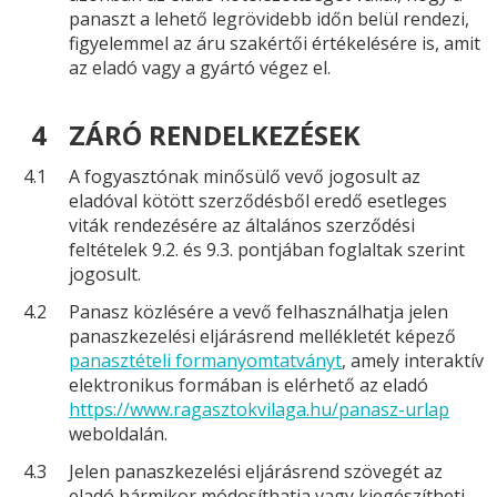
panaszt a lehető legrövidebb időn belül rendezi,
figyelemmel az áru szakértői értékelésére is, amit
az eladó vagy a gyártó végez el.
4
ZÁRÓ RENDELKEZÉSEK
4.1
A fogyasztónak minősülő vevő jogosult az
eladóval kötött szerződésből eredő esetleges
viták rendezésére az általános szerződési
feltételek 9.2. és 9.3. pontjában foglaltak szerint
jogosult.
4.2
Panasz közlésére a vevő felhasználhatja jelen
panaszkezelési eljárásrend mellékletét képező
panasztételi formanyomtatványt
, amely interaktív
elektronikus formában is elérhető az eladó
https://www.ragasztokvilaga.hu/panasz-urlap
weboldalán.
4.3
Jelen panaszkezelési eljárásrend szövegét az
eladó bármikor módosíthatja vagy kiegészítheti.