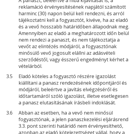
A panaszt, beleértve a hiba kijavítását is, a
reklamáció érvényesítésének napjától számított
harminc (30) napon belül kell rendezni, és arról
tájékoztatni kell a fogyasztót, kivéve, ha az eladó
és a vevő hosszabb határidőben állapodnak meg.
Amennyiben az eladó a meghatározott időn belül
nem rendezi a panaszt, és nem tájékoztatja a
vevőt az elintézés módjáról, a fogyasztónak
minősülő vevő jogosult elállni az adásvételi
szerződéstől, vagy ésszerű engedményt kérhet a
vételárból.
3.5
Eladó köteles a fogyasztó részére igazolást
kiállítani a panasz rendezésének időpontjáról és
módjáról, beleértve a javítás elvégzéséről és
időtartamáról szóló igazolást, illetve esetlegesen
a panasz elutasításának írásbeli indoklását.
3.6
Abban az esetben, ha a vevő nem minősül
fogyasztónak, a jelen panaszkezelési eljárásrend
3.3. pont szerinti határidő nem érvényesíthető,
azonban az eladó kötelezettséget vállal, hogy a