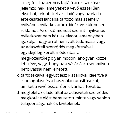
- megfelel az azonos fajtájú áruk szokásos
jellemzőinek, amelyeket a vevő ésszerűen
elvárhat, tekintettel az eladó vagy az eladó
értékesítési láncába tartozó más személy
nyilvános nyilatkozatára, ideértve különösen
reklámot. Az előző mondat szerinti nyilvános
nyilatkozat nem köti az eladót, amennyiben
igazolja, hogy arról nem volt tudomása, vagy
az adásvételi szerződés megkötésével
egyidejűleg került módosításra,
megközelítőleg olyan módon, ahogyan közzé
lett téve, vagy, hogy az a vásárlásra semmilyen
befolyással nem lehetett.
tartozékaival együtt lesz kiszállítva, ideértve a
csomagolást és a használati utasításokat,
amiket a vevő ésszerűen elvárhat; továbbá
megfelel az eladó által az adásvételi szerződés
megkötése előtt bemutatott minta vagy sablon
tulajdonságának és kivitelének.