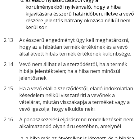
az eladó nyilatkozatából vagy a
körülményekből nyilvánvaló, hogy a hiba
kijavítására ésszerű határidőben, illetve a vevő
részére jelentős hátrány okozása nélkül nem
kerül sor.
2.13
Az ésszerű engedményt úgy kell meghatározni,
hogy az a hibátlan termék értékének és a vevő
által átvett hibás termék értékének különbsége.
2.14
Vevő nem állhat el a szerződéstől, ha a termék
hibája jelentéktelen; ha a hiba nem minősül
jelentősnek.
2.15
Ha a vevő eláll a szerződéstől, eladó indokolatlan
késedelem nélkül visszatéríti a vevőnek a
vételárat, miután visszakapja a terméket vagy a
vevő igazolja, hogy elküldte neki.
2.16
A panaszkezelési eljárásrend rendelkezéseit nem
alkalmazandó olyan áru esetében, amelynél
a hiba már az átvételkor is létezett, és a hibára