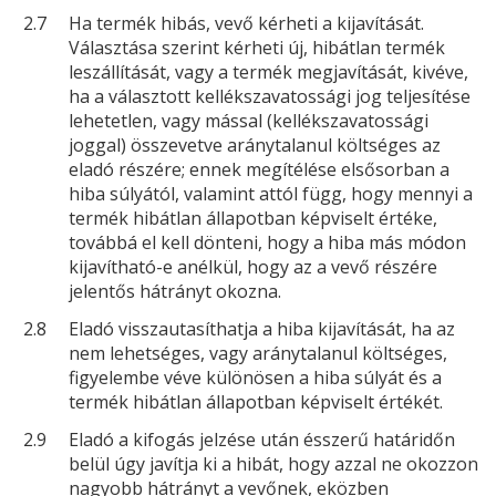
2.7
Ha termék hibás, vevő kérheti a kijavítását.
Választása szerint kérheti új, hibátlan termék
leszállítását, vagy a termék megjavítását, kivéve,
ha a választott kellékszavatossági jog teljesítése
lehetetlen, vagy mással (kellékszavatossági
joggal) összevetve aránytalanul költséges az
eladó részére; ennek megítélése elsősorban a
hiba súlyától, valamint attól függ, hogy mennyi a
termék hibátlan állapotban képviselt értéke,
továbbá el kell dönteni, hogy a hiba más módon
kijavítható-e anélkül, hogy az a vevő részére
jelentős hátrányt okozna.
2.8
Eladó visszautasíthatja a hiba kijavítását, ha az
nem lehetséges, vagy aránytalanul költséges,
figyelembe véve különösen a hiba súlyát és a
termék hibátlan állapotban képviselt értékét.
2.9
Eladó a kifogás jelzése után ésszerű határidőn
belül úgy javítja ki a hibát, hogy azzal ne okozzon
nagyobb hátrányt a vevőnek, eközben