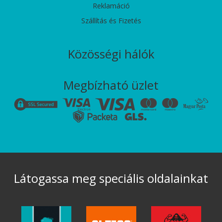
Reklamáció
Szállítás és Fizetés
Közösségi hálók
Megbízható üzlet
Látogassa meg speciális oldalainkat