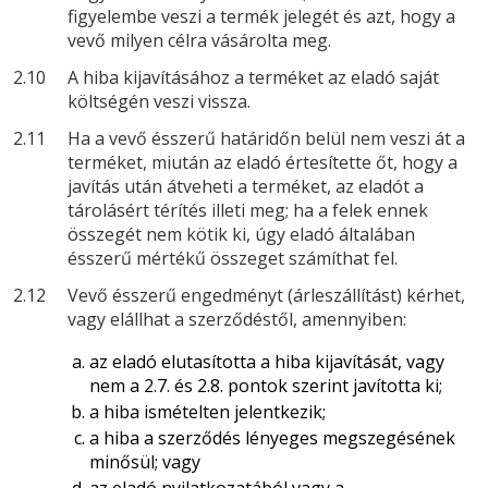
figyelembe veszi a termék jelegét és azt, hogy a
vevő milyen célra vásárolta meg.
2.10
A hiba kijavításához a terméket az eladó saját
költségén veszi vissza.
2.11
Ha a vevő ésszerű határidőn belül nem veszi át a
terméket, miután az eladó értesítette őt, hogy a
javítás után átveheti a terméket, az eladót a
tárolásért térítés illeti meg; ha a felek ennek
összegét nem kötik ki, úgy eladó általában
ésszerű mértékű összeget számíthat fel.
2.12
Vevő ésszerű engedményt (árleszállítást) kérhet,
vagy elállhat a szerződéstől, amennyiben:
az eladó elutasította a hiba kijavítását, vagy
nem a 2.7. és 2.8. pontok szerint javította ki;
a hiba ismételten jelentkezik;
a hiba a szerződés lényeges megszegésének
minősül; vagy