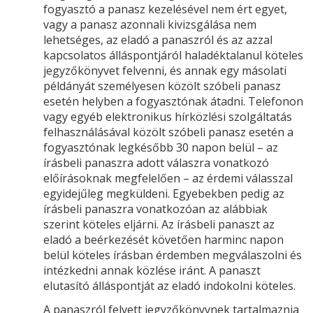
fogyasztó a panasz kezelésével nem ért egyet,
vagy a panasz azonnali kivizsgálása nem
lehetséges, az eladó a panaszról és az azzal
kapcsolatos álláspontjáról haladéktalanul köteles
jegyzőkönyvet felvenni, és annak egy másolati
példányát személyesen közölt szóbeli panasz
esetén helyben a fogyasztónak átadni. Telefonon
vagy egyéb elektronikus hírközlési szolgáltatás
felhasználásával közölt szóbeli panasz esetén a
fogyasztónak legkésőbb 30 napon belül – az
írásbeli panaszra adott válaszra vonatkozó
előírásoknak megfelelően – az érdemi válasszal
egyidejűleg megküldeni. Egyebekben pedig az
írásbeli panaszra vonatkozóan az alábbiak
szerint köteles eljárni. Az írásbeli panaszt az
eladó a beérkezését követően harminc napon
belül köteles írásban érdemben megválaszolni és
intézkedni annak közlése iránt. A panaszt
elutasító álláspontját az eladó indokolni köteles.
A panaszról felvett jegyzőkönyvnek tartalmaznia