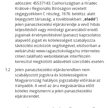
adószám: 45537143; Csehországban a Hradec
Králové-i Regionális Bíróságon vezetett
cégjegyzékben C részleg, 1676. betétsz. alatt
bejegyzett társaság, a továbbiakban: „
eladó
”)
jelen panaszkezelési eljárásrendje a vevő hibás
teljesítésből vagy minőségi garanciából eredő
jogainak érvényesítésével (panasz) kapcsolatos
alapvető jogait és kötelességeit szabályozza
távközlési eszközök segítségével, elsősorban a
webáruház www.ragasztokvilaga.hu internetes
címen található weboldalának interfészén
keresztül megkötött adásvételi szerződés esetén.
1.2
Jelen panaszkezelési eljárásrendben nem
szabályozott jogokra és kötelességekre
Magyarország hatályos jogszabályi előírásai az
irányadók. A vevő az áru megvásárlása előtt
köteles megismerni a jelen panaszkezelési
eljárásrendet.