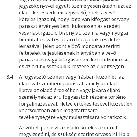
jegyzőkönyvvel együtt személyesen átadni azt az
eladó kereskedelmi képviselőjének; a vevő
köteles igazolni, hogy joga van kifogást és/vagy
panaszt érvényesíteni, különösen az eredeti
vásárlást igazoló bizonylat, számla vagy nyugta
bemutatásával és az áru hibájának részletes
leírásával. Jelen pont előző mondata szerinti
feltételek teljesülésének hiányában a vevő
panasza és/vagy kifogása nem kerül elismerése,
és az árut visszaküldik részére az ő költségén.
3.4
A fogyasztó szóban vagy írásban közölheti az
eladóval szembeni panaszát, amely az eladó,
illetve az eladó érdekében vagy javára eljáró
személynek az áru fogyasztók részére történő
forgalmazásával, illetve értékesítésével közvetlen
kapcsolatban állók magatartására,
tevékenységére vagy mulasztására vonatkozik.
A szóbeli panaszt az eladó köteles azonnal
megvizsgálni, és szükség szerint orvosolni. Ha a