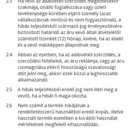
2.3
Ha vevő az adásvételi szerződés megkötésekor
szakmája, önálló foglalkozása vagy üzleti
tevékenysége körében eljáró személy (azaz
vállalkozásnak minősül és nem fogyasztónak), a
hibás teljesítésből származó jog érvényesítésére
biztosított határidő az áru vevő általi átvételétől
számított tizenkét (12) hónap, kivéve, ha az eladó
és a vevő másképpen állapodnak meg.
2.4
Abban az esetben, ha az adásvételi szerződés, a
szerződési feltételek, az áru reklámja, vagy az áru
csomagolása eltérő hosszúságú szavatossági
időt jelöl meg, akkor ezek közül a leghosszabb
alkalmazandó.
2.5
A hibás teljesítésből eredő jog nem illeti meg a
vevőt, ha a hibát ő maga okozta.
2.6
Nem számít a termék hibájának a
rendeltetésszerű használtból eredő kopás, illetve
használt termék esetében a korábbi használat
mértékének megfelelő elhasználódás.