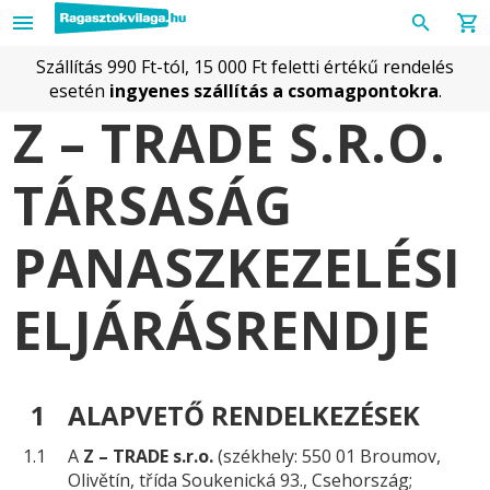
Szállítás 990 Ft-tól, 15 000 Ft feletti értékű rendelés
esetén
ingyenes szállítás a csomagpontokra
.
Z – TRADE S.R.O.
TÁRSASÁG
PANASZKEZELÉSI
ELJÁRÁSRENDJE
1
ALAPVETŐ RENDELKEZÉSEK
1.1
A
Z – TRADE s.r.o.
(székhely: 550 01 Broumov,
Olivětín, třída Soukenická 93., Csehország;