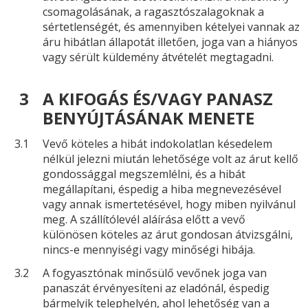
csomagolásának, a ragasztószalagoknak a
sértetlenségét, és amennyiben kételyei vannak az
áru hibátlan állapotát illetően, joga van a hiányos
vagy sérült küldemény átvételét megtagadni.
3
A KIFOGÁS ÉS/VAGY PANASZ
BENYÚJTÁSÁNAK MENETE
3.1
Vevő köteles a hibát indokolatlan késedelem
nélkül jelezni miután lehetősége volt az árut kellő
gondossággal megszemlélni, és a hibát
megállapítani, éspedig a hiba megnevezésével
vagy annak ismertetésével, hogy miben nyilvánul
meg. A szállítólevél aláírása előtt a vevő
különösen köteles az árut gondosan átvizsgálni,
nincs-e mennyiségi vagy minőségi hibája.
3.2
A fogyasztónak minősülő vevőnek joga van
panaszát érvényesíteni az eladónál, éspedig
bármelyik telephelyén, ahol lehetőség van a