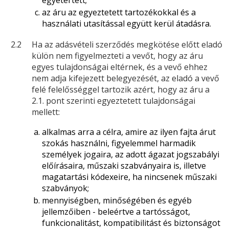
egyetértett;
az áru az egyeztetett tartozékokkal és a
használati utasítással együtt kerül átadásra.
2.2
Ha az adásvételi szerződés megkötése előtt eladó
külön nem figyelmezteti a vevőt, hogy az áru
egyes tulajdonságai eltérnek, és a vevő ehhez
nem adja kifejezett belegyezését, az eladó a vevő
felé felelősséggel tartozik azért, hogy az áru a
2.1. pont szerinti egyeztetett tulajdonságai
mellett:
alkalmas arra a célra, amire az ilyen fajta árut
szokás használni, figyelemmel harmadik
személyek jogaira, az adott ágazat jogszabályi
előírásaira, műszaki szabványaira is, illetve
magatartási kódexeire, ha nincsenek műszaki
szabványok;
mennyiségben, minőségében és egyéb
jellemzőiben - beleértve a tartósságot,
funkcionalitást, kompatibilitást és biztonságot