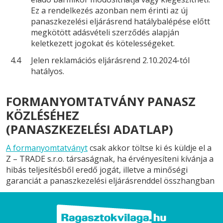
Ez a rendelkezés azonban nem érinti az új
panaszkezelési eljárásrend hatálybalépése előtt
megkötött adásvételi szerződés alapján
keletkezett jogokat és kötelességeket.
4.4
Jelen reklamációs eljárásrend 2.10.2024-tól
hatályos.
FORMANYOMTATVÁNY PANASZ
KÖZLÉSÉHEZ
(PANASZKEZELÉSI ADATLAP)
A formanyomtatványt
csak akkor töltse ki és küldje el a
Z – TRADE s.r.o. társaságnak, ha érvényesíteni kívánja a
hibás teljesítésből eredő jogát, illetve a minőségi
garanciát a panaszkezelési eljárásrenddel összhangban