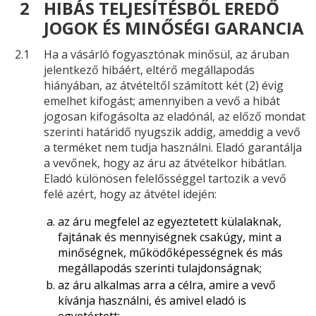
2
HIBÁS TELJESÍTÉSBŐL EREDŐ
JOGOK ÉS MINŐSÉGI GARANCIA
2.1
Ha a vásárló fogyasztónak minősül, az áruban
jelentkező hibáért, eltérő megállapodás
hiányában, az átvételtől számított két (2) évig
emelhet kifogást; amennyiben a vevő a hibát
jogosan kifogásolta az eladónál, az előző mondat
szerinti határidő nyugszik addig, ameddig a vevő
a terméket nem tudja használni. Eladó garantálja
a vevőnek, hogy az áru az átvételkor hibátlan.
Eladó különösen felelősséggel tartozik a vevő
felé azért, hogy az átvétel idején:
az áru megfelel az egyeztetett külalaknak,
fajtának és mennyiségnek csakúgy, mint a
minőségnek, működőképességnek és más
megállapodás szerinti tulajdonságnak;
az áru alkalmas arra a célra, amire a vevő
kívánja használni, és amivel eladó is