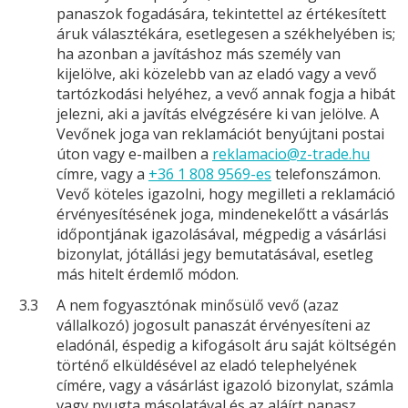
panaszok fogadására, tekintettel az értékesített
áruk választékára, esetlegesen a székhelyében is;
ha azonban a javításhoz más személy van
kijelölve, aki közelebb van az eladó vagy a vevő
tartózkodási helyéhez, a vevő annak fogja a hibát
jelezni, aki a javítás elvégzésére ki van jelölve. A
Vevőnek joga van reklamációt benyújtani postai
úton vagy e-mailben a
reklamacio@z-trade.hu
címre, vagy a
+36 1 808 9569-es
telefonszámon.
Vevő köteles igazolni, hogy megilleti a reklamáció
érvényesítésének joga, mindenekelőtt a vásárlás
időpontjának igazolásával, mégpedig a vásárlási
bizonylat, jótállási jegy bemutatásával, esetleg
más hitelt érdemlő módon.
3.3
A nem fogyasztónak minősülő vevő (azaz
vállalkozó) jogosult panaszát érvényesíteni az
eladónál, éspedig a kifogásolt áru saját költségén
történő elküldésével az eladó telephelyének
címére, vagy a vásárlást igazoló bizonylat, számla
vagy nyugta másolatával és az aláírt panasz