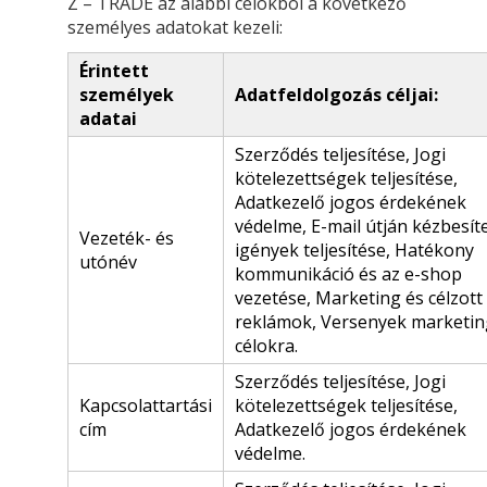
Z – TRADE az alábbi célokból a következő
személyes adatokat kezeli:
Érintett
személyek
Adatfeldolgozás céljai:
adatai
Szerződés teljesítése, Jogi
kötelezettségek teljesítése,
Adatkezelő jogos érdekének
védelme, E-mail útján kézbesít
Vezeték- és
igények teljesítése, Hatékony
utónév
kommunikáció és az e-shop
vezetése, Marketing és célzott
reklámok, Versenyek marketin
célokra.
Szerződés teljesítése, Jogi
Kapcsolattartási
kötelezettségek teljesítése,
cím
Adatkezelő jogos érdekének
védelme.