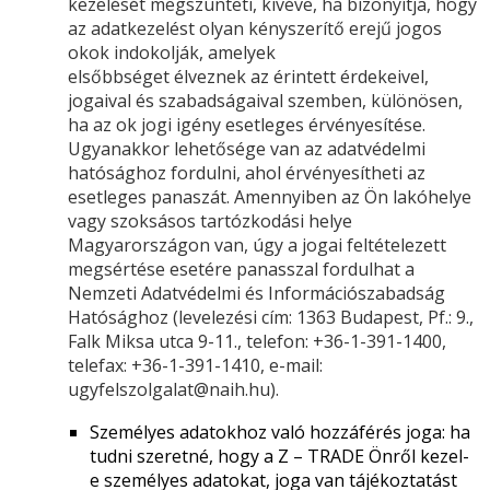
kezelését megszünteti, kivéve, ha bizonyítja, hogy
az adatkezelést olyan kényszerítő erejű jogos
okok indokolják, amelyek
elsőbbséget élveznek az érintett érdekeivel,
jogaival és szabadságaival szemben, különösen,
ha az ok jogi igény esetleges érvényesítése.
Ugyanakkor lehetősége van az adatvédelmi
hatósághoz fordulni, ahol érvényesítheti az
esetleges panaszát. Amennyiben az Ön lakóhelye
vagy szoksásos tartózkodási helye
Magyarországon van, úgy a jogai feltételezett
megsértése esetére panasszal fordulhat a
Nemzeti Adatvédelmi és Információszabadság
Hatósághoz (levelezési cím: 1363 Budapest, Pf.: 9.,
Falk Miksa utca 9-11., telefon: +36-1-391-1400,
telefax: +36-1-391-1410, e-mail:
ugyfelszolgalat@naih.hu).
Személyes adatokhoz való hozzáférés joga: ha
tudni szeretné, hogy a Z – TRADE Önről kezel-
e személyes adatokat, joga van tájékoztatást