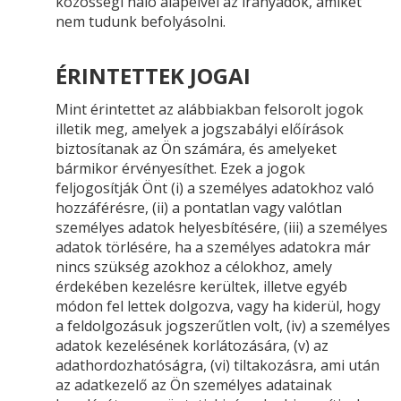
közösségi háló alapelvei az irányadók, amiket
nem tudunk befolyásolni.
ÉRINTETTEK JOGAI
Mint érintettet az alábbiakban felsorolt jogok
illetik meg, amelyek a jogszabályi előírások
biztosítanak az Ön számára, és amelyeket
bármikor érvényesíthet. Ezek a jogok
feljogosítják Önt (i) a személyes adatokhoz való
hozzáférésre, (ii) a pontatlan vagy valótlan
személyes adatok helyesbítésére, (iii) a személyes
adatok törlésére, ha a személyes adatokra már
nincs szükség azokhoz a célokhoz, amely
érdekében kezelésre kerültek, illetve egyéb
módon fel lettek dolgozva, vagy ha kiderül, hogy
a feldolgozásuk jogszerűtlen volt, (iv) a személyes
adatok kezelésének korlátozására, (v) az
adathordozhatóságra, (vi) tiltakozásra, ami után
az adatkezelő az Ön személyes adatainak