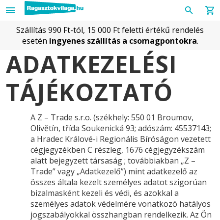
Szállítás 990 Ft-tól, 15 000 Ft feletti értékű rendelés
esetén
ingyenes szállítás a csomagpontokra
.
ADATKEZELÉSI
TÁJÉKOZTATÓ
A Z – Trade s.r.o. (székhely: 550 01 Broumov,
Olivětín, třída Soukenická 93; adószám: 45537143;
a Hradec Králové-i Regionális Bíróságon vezetett
cégjegyzékben C részleg, 1676 cégjegyzékszám
alatt bejegyzett társaság ; továbbiakban „Z –
Trade” vagy „Adatkezelő”) mint adatkezelő az
összes általa kezelt személyes adatot szigorúan
bizalmasként kezeli és védi, és azokkal a
személyes adatok védelmére vonatkozó hatályos
jogszabályokkal összhangban rendelkezik. Az Ön