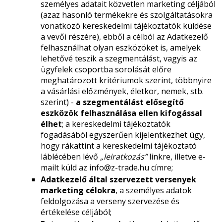
személyes adatait közvetlen marketing céljából
(azaz hasonló termékekre és szolgáltatásokra
vonatkozó kereskedelmi tájékoztatók küldése
a vevői részére), ebből a célból az Adatkezelő
felhasználhat olyan eszközöket is, amelyek
lehetővé teszik a szegmentálást, vagyis az
ügyfelek csoportba sorolását előre
meghatározott kritériumok szerint, többnyire
a vásárlási előzmények, életkor, nemek, stb.
szerint) -
a szegmentálást elősegítő
eszközök felhasználása ellen kifogással
élhet
; a kereskedelmi tájékoztatók
fogadásából egyszerűen kijelentkezhet úgy,
hogy rákattint a kereskedelmi tájékoztató
láblécében lévő
„leiratkozás”
linkre, illetve e-
mailt küld az info@z-trade.hu címre;
Adatkezelő által szervezett versenyek
marketing célokra
, a személyes adatok
feldolgozása a verseny szervezése és
értékelése céljából;