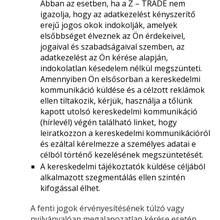
Abban az esetben, ha a Z – TRADE nem
igazolja, hogy az adatkezelést kényszerítő
erejű jogos okok indokolják, amelyek
elsőbbséget élveznek az Ön érdekeivel,
jogaival és szabadságaival szemben, az
adatkezelést az Ön kérése alapján,
indokolatlan késedelem nélkül megszünteti.
Amennyiben Ön elsősorban a kereskedelmi
kommunikáció küldése és a célzott reklámok
ellen tiltakozik, kérjük, használja a tőlünk
kapott utolsó kereskedelmi kommunikáció
(hírlevél) végén található linket, hogy
leiratkozzon a kereskedelmi kommunikációról
és ezáltal kérelmezze a személyes adatai e
célból történő kezelésének megszüntetését.
A kereskedelmi tájékoztatók küldése céljából
alkalmazott szegmentálás ellen szintén
kifogással élhet.
A fenti jogok érvényesítésének túlzó vagy
nyilvánvalóan megalapozatlan kérése esetén