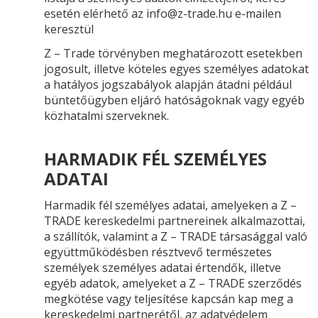
esetén elérhető az info@z-trade.hu e-mailen
keresztül
Z – Trade törvényben meghatározott esetekben
jogosult, illetve köteles egyes személyes adatokat
a hatályos jogszabályok alapján átadni például
büntetőügyben eljáró hatóságoknak vagy egyéb
közhatalmi szerveknek.
HARMADIK FÉL SZEMÉLYES
ADATAI
Harmadik fél személyes adatai, amelyeken a Z –
TRADE kereskedelmi partnereinek alkalmazottai,
a szállítók, valamint a Z – TRADE társasággal való
együttműködésben résztvevő természetes
személyek személyes adatai értendők, illetve
egyéb adatok, amelyeket a Z – TRADE szerződés
megkötése vagy teljesítése kapcsán kap meg a
kereskedelmi partnerétől, az adatvédelem