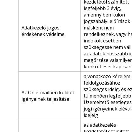
kezdetétől számított
legfeljebb 3 évig,
amennyiben külön
jogszabályi előírások
Adatkezelő jogos
másként nem
érdekének védelme
rendelkeznek, vagy h
indokolt esetben
szükségessé nem váli
az adatok hosszabb i
megőrzése valamilye
konkrét eset kapcsán
a vonatkozó kérelem
feldolgozásához
szükséges ideig, és e
Az Ön e-mailben küldött
túlmenően legfeljebb
igényeinek teljesítése
Üzemeltető esetleges
jogi igényeinek elévül
idejéig
az adatkezelés
kezdetétől számított