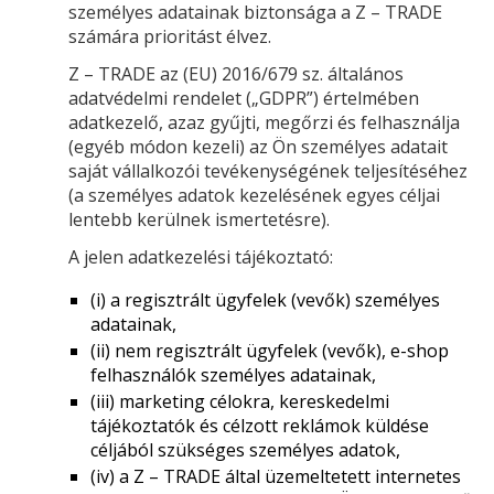
személyes adatainak biztonsága a Z – TRADE
számára prioritást élvez.
Z – TRADE az (EU) 2016/679 sz. általános
adatvédelmi rendelet („GDPR”) értelmében
adatkezelő, azaz gyűjti, megőrzi és felhasználja
(egyéb módon kezeli) az Ön személyes adatait
saját vállalkozói tevékenységének teljesítéséhez
(a személyes adatok kezelésének egyes céljai
lentebb kerülnek ismertetésre).
A jelen adatkezelési tájékoztató:
(i) a regisztrált ügyfelek (vevők) személyes
adatainak,
(ii) nem regisztrált ügyfelek (vevők), e-shop
felhasználók személyes adatainak,
(iii) marketing célokra, kereskedelmi
tájékoztatók és célzott reklámok küldése
céljából szükséges személyes adatok,
(iv) a Z – TRADE által üzemeltetett internetes