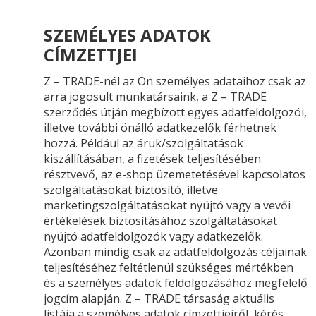
SZEMÉLYES ADATOK
CÍMZETTJEI
Z – TRADE-nél az Ön személyes adataihoz csak az
arra jogosult munkatársaink, a Z – TRADE
szerződés útján megbízott egyes adatfeldolgozói,
illetve további önálló adatkezelők férhetnek
hozzá. Például az áruk/szolgáltatások
kiszállításában, a fizetések teljesítésében
résztvevő, az e-shop üzemetetésével kapcsolatos
szolgáltatásokat biztosító, illetve
marketingszolgáltatásokat nyújtó vagy a vevői
értékelések biztosításához szolgáltatásokat
nyújtó adatfeldolgozók vagy adatkezelők.
Azonban mindig csak az adatfeldolgozás céljainak
teljesítéséhez feltétlenül szükséges mértékben
és a személyes adatok feldolgozásához megfelelő
jogcím alapján. Z – TRADE társaság aktuális
listája a személyes adatok címzettjeiről, kérés