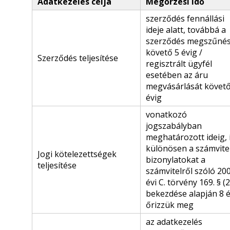
Adatkezelés célja
Megőrzési idő
szerződés fennállási
ideje alatt, továbbá a
szerződés megszűnés
követő 5 évig /
Szerződés teljesítése
regisztrált ügyfél
esetében az áru
megvásárlását követő
évig
vonatkozó
jogszabályban
meghatározott ideig, 
különösen a számvitel
Jogi kötelezettségek
bizonylatokat a
teljesítése
számvitelről szóló 200
évi C. törvény 169. § (2
bekezdése alapján 8 é
őrizzük meg
az adatkezelés