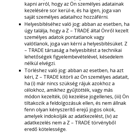
kapni arról, hogy az Ön személyes adatainak
kezelésére sor kerül-e, és ha igen, joga van
saját személyes adataihoz hozzáférni.
Helyesbítéséhez való jog: abban az esetben, ha
úgy találja, hogy a Z – TRADE által Önről kezelt
személyes adatok pontatlanok vagy
valótlanok, joga van kérni a helyesbítésüket. Z
– TRADE társaság a helyesbítést a technikai
lehetőségek figyelembevételével, késedelem
nélkül elvégzi.
Törléshez való jog: abban az esetben, ha azt
kéri, Z – TRADE kitörli az Ön személyes adatait,
ha (i) már nincs szükség rájuk azokhoz a
célokhoz, amikhez gyűjtötték, vagy más
módon kezelték, (ii) kezelése jogellenes, (iii) Ön
tiltakozik a feldolgozásuk ellen, és nem állnak
fenn olyan kényszerítő erejű jogos okok,
amelyek indokolják az adatkezelést, (iv) az
adatkezelés nem a Z – TRADE törvényből
eredő kötelessége.