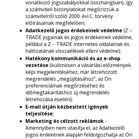
vonatkozó jogszabályokkal összhangban), így
a számviteli bizonylatokat megőrizzük a
számvitelről szóló 2000. évi C. törvény
előírásainak megfelelően;
Adatkezelő jogos érdekeinek védelme
(Z –
TRADE jogainak és jogos érdekeinek védelme,
például a Z – TRADE internetes oldalainak és
hálózatának visszaélések elleni védelme);
Hatékony kommunikáció és az e-shop
vezetése
(különösen a vásárlási előzmények
képi megjelenítéséhez, már létrehozott
megrendelés „megújításához”, az Ön
preferenciáinak megőrzéséhez és
időmegtakarításhoz új megrendelés
létrehozása esetén);
E-mail útján kézbesített igények
teljesítése
;
Marketing és célzott reklámok
-
Amennyiben nem utasítja el, az Adatkezelő
jogos érdekének alapján feldolgozhatja az Ön