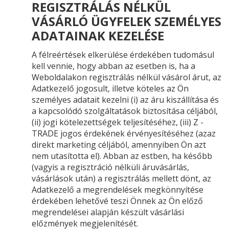
REGISZTRÁLÁS NÉLKÜL
VÁSÁRLÓ ÜGYFELEK SZEMÉLYES
ADATAINAK KEZELÉSE
A félreértések elkerülése érdekében tudomásul
kell vennie, hogy abban az esetben is, ha a
Weboldalakon regisztrálás nélkül vásárol árut, az
Adatkezelő jogosult, illetve köteles az Ön
személyes adatait kezelni (i) az áru kiszállítása és
a kapcsolódó szolgáltatások biztosítása céljából,
(ii) jogi kötelezettségek teljesítéséhez, (iii) Z -
TRADE jogos érdekének érvényesítéséhez (azaz
direkt marketing céljából, amennyiben Ön azt
nem utasította el). Abban az estben, ha később
(vagyis a regisztráció nélküli áruvásárlás,
vásárlások után) a regisztrálás mellett dönt, az
Adatkezelő a megrendelések megkönnyítése
érdekében lehetővé teszi Önnek az Ön előző
megrendelései alapján készült vásárlási
előzmények megjelenítését.