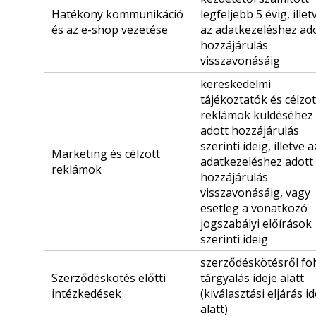
Hatékony kommunikáció
legfeljebb 5 évig, illet
és az e-shop vezetése
az adatkezeléshez ad
hozzájárulás
visszavonásáig
kereskedelmi
tájékoztatók és célzot
reklámok küldéséhez
adott hozzájárulás
szerinti ideig, illetve a
Marketing és célzott
adatkezeléshez adott
reklámok
hozzájárulás
visszavonásáig, vagy
esetleg a vonatkozó
jogszabályi előírások
szerinti ideig
szerződéskötésről fo
Szerződéskötés előtti
tárgyalás ideje alatt
intézkedések
(kiválasztási eljárás id
alatt)