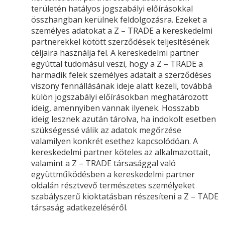
területén hatályos jogszabályi előírásokkal
összhangban kerülnek feldolgozásra. Ezeket a
személyes adatokat a Z – TRADE a kereskedelmi
partnerekkel kötött szerződések teljesítésének
céljaira használja fel. A kereskedelmi partner
egyúttal tudomásul veszi, hogy a Z – TRADE a
harmadik felek személyes adatait a szerződéses
viszony fennállásának ideje alatt kezeli, továbbá
külön jogszabályi előírásokban meghatározott
ideig, amennyiben vannak ilyenek. Hosszabb
ideig lesznek azután tárolva, ha indokolt esetben
szükségessé válik az adatok megőrzése
valamilyen konkrét esethez kapcsolódóan. A
kereskedelmi partner köteles az alkalmazottait,
valamint a Z – TRADE társasággal való
együttműködésben a kereskedelmi partner
oldalán résztvevő természetes személyeket
szabályszerű kioktatásban részesíteni a Z – TADE
társaság adatkezeléséről.