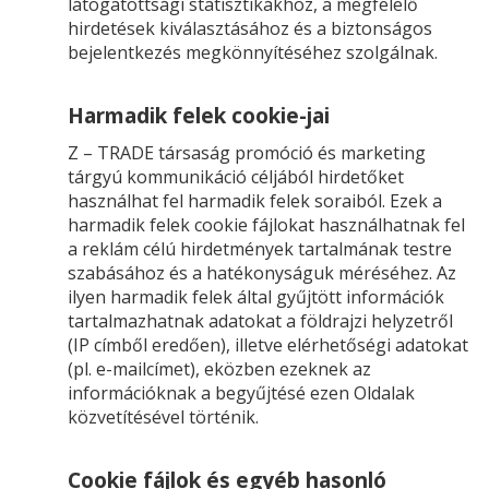
látogatottsági statisztikákhoz, a megfelelő
hirdetések kiválasztásához és a biztonságos
bejelentkezés megkönnyítéséhez szolgálnak.
Harmadik felek cookie-jai
Z – TRADE társaság promóció és marketing
tárgyú kommunikáció céljából hirdetőket
használhat fel harmadik felek soraiból. Ezek a
harmadik felek cookie fájlokat használhatnak fel
a reklám célú hirdetmények tartalmának testre
szabásához és a hatékonyságuk méréséhez. Az
ilyen harmadik felek által gyűjtött információk
tartalmazhatnak adatokat a földrajzi helyzetről
(IP címből eredően), illetve elérhetőségi adatokat
(pl. e-mailcímet), eközben ezeknek az
információknak a begyűjtésé ezen Oldalak
közvetítésével történik.
Cookie fájlok és egyéb hasonló