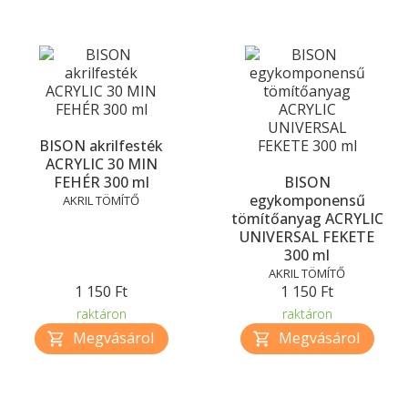
BISON akrilfesték
ACRYLIC 30 MIN
FEHÉR 300 ml
BISON
egykomponensű
AKRIL TÖMÍTŐ
tömítőanyag ACRYLIC
UNIVERSAL FEKETE
300 ml
AKRIL TÖMÍTŐ
1 150 Ft
1 150 Ft
raktáron
raktáron