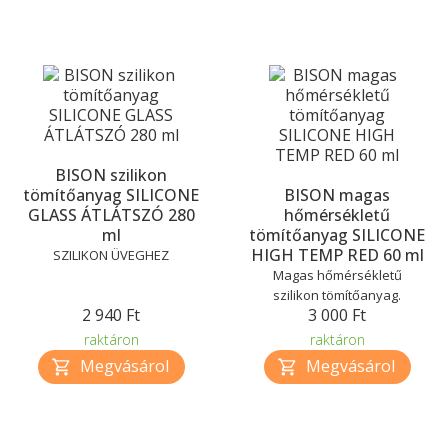
BISON szilikon
tömítőanyag SILICONE
BISON magas
GLASS ÁTLÁTSZÓ 280
hőmérsékletű
ml
tömítőanyag SILICONE
HIGH TEMP RED 60 ml
SZILIKON ÜVEGHEZ
Magas hőmérsékletű
szilikon tömítőanyag.
2 940 Ft
3 000 Ft
raktáron
raktáron