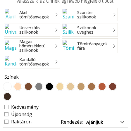
válassza ki az Önnek leginkább megfelelő típust!
Akril
Szaniter
tömítőanyagok
szilikonok
Univerzális
Szilikonok
szilikonok
üveghez
Magas
Tömítőanyagok
hőmérsékletű
fára
szilikonok
Kandalló
tömítőanyagok
Színek
Kedvezmény
Újdonság
Raktáron
Rendezés: