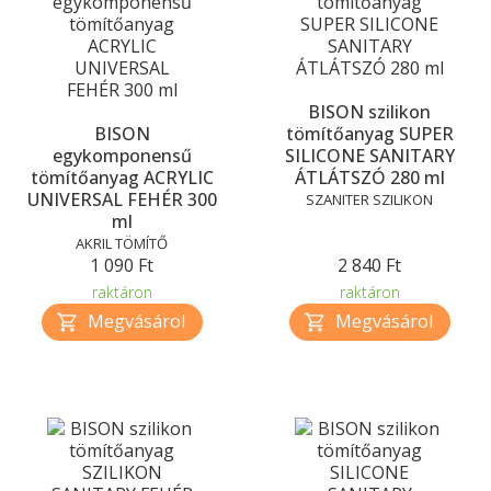
BISON szilikon
BISON
tömítőanyag SUPER
egykomponensű
SILICONE SANITARY
tömítőanyag ACRYLIC
ÁTLÁTSZÓ 280 ml
UNIVERSAL FEHÉR 300
SZANITER SZILIKON
ml
AKRIL TÖMÍTŐ
1 090 Ft
2 840 Ft
raktáron
raktáron