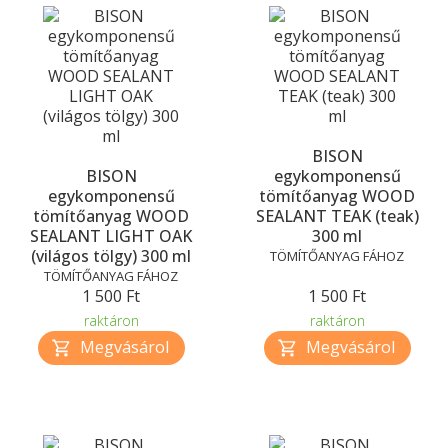
BISON
BISON
egykomponensű
egykomponensű
tömítőanyag WOOD
tömítőanyag WOOD
SEALANT TEAK (teak)
SEALANT LIGHT OAK
300 ml
(világos tölgy) 300 ml
TÖMÍTŐANYAG FÁHOZ
TÖMÍTŐANYAG FÁHOZ
1 500 Ft
1 500 Ft
raktáron
raktáron